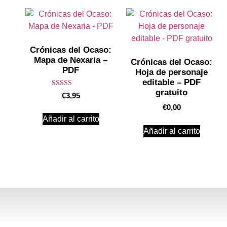
Crónicas del Ocaso:
Mapa de Nexaria –
Crónicas del Ocaso:
PDF
Hoja de personaje
editable – PDF
gratuito
Valorado en
€
3,95
5.00
de 5
€
0,00
Añadir al carrito
Añadir al carrito