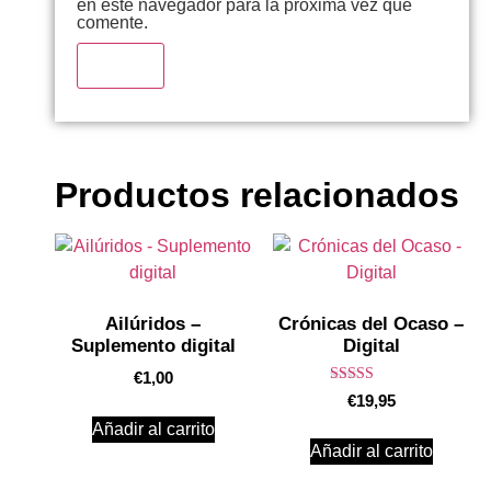
en este navegador para la próxima vez que
comente.
Productos relacionados
Ailúridos –
Crónicas del Ocaso –
Suplemento digital
Digital
€
1,00
Valorado en
€
19,95
5.00
de 5
Añadir al carrito
Añadir al carrito