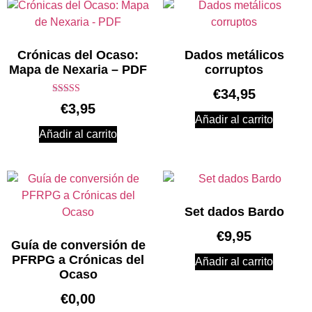
Crónicas del Ocaso:
Dados metálicos
Mapa de Nexaria – PDF
corruptos
€
34,95
Valorado en
€
3,95
5.00
Añadir al carrito
de 5
Añadir al carrito
Set dados Bardo
€
9,95
Guía de conversión de
PFRPG a Crónicas del
Añadir al carrito
Ocaso
€
0,00