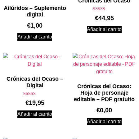
Crónicas del Ocaso
Ailúridos – Suplemento
digital
Valorado en
€
44,95
5.00
de 5
€
1,00
Añadir al carrito
Añadir al carrito
Crónicas del Ocaso –
Digital
Crónicas del Ocaso:
Hoja de personaje
editable – PDF gratuito
Valorado en
€
19,95
5.00
de 5
€
0,00
Añadir al carrito
Añadir al carrito